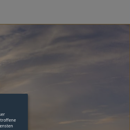
ser
etroffene
iensten