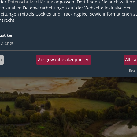
 der
Datenschutzerklärung
anpassen. Dort finden Sie auch weitere
en zu allen Datenverarbeitungen auf der Webseite inklusive der
eitungen mittels Cookies und Trackingpixel sowie Informationen z
srecht.
en
tistiken
Dienst
eues ILIAS-Konto registrieren
b
Ausgewählte akzeptieren
Alle 
lärung
Reali