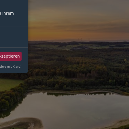
u Ihrem
akzeptieren
siert mit Klaro!