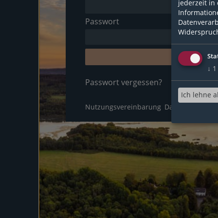
jederzeit in
Information
Passwort
Datenverarb
Widerspruch
Anmeld
Sta
↓
1
Passwort vergessen?
N
Ich lehne a
Nutzungsvereinbarung
Datenschutzerk