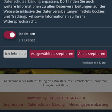
Datenschutzerklärung
anpassen. Dort finden Sie auch
Passwort
weitere Informationen zu allen Datenverarbeitungen auf der
Webseite inklusive der Datenverarbeitungen mittels Cookies
und Trackingpixel sowie Informationen zu Ihrem
Widerspruchsrecht.
Anmelden
Statistiken
Passwort vergessen?
↓
1
Dienst
Neues ILIAS-Konto registrieren
Ich lehne ab
Ausgewählte akzeptieren
Alle akzeptieren
Nutzungsvereinbarung
Datenschutzerklärung
Realisiert mit Klaro!
Mit freundlicher Unterstützung des
Ministeriums für Wirtschaft, Tourismus,
Energie und Klima
.
powered by ILIAS (v9.6 2024-12-10)
Impressum
Datenschutzerklärung
Nutzungsvereinbarung