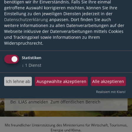
benötigen wir Ihr Einverständnis. Falls Sie Ihre einmal
system.tnwissen-rlp@tourismusnetzwerk.info
.
getroffene Auswahl korrigieren möchten, können Sie Ihre
Einstellung zu den jeweiligen Diensten jederzeit in der
Anmeldename
*
Datenschutzerklärung
anpassen. Dort finden Sie auch
weitere Informationen zu allen Datenverarbeitungen auf der
Webseite inklusive der Datenverarbeitungen mittels Cookies
und Trackingpixel sowie Informationen zu Ihrem
E-Mail
*
Widerspruchsrecht.
Statistiken
↓
1
Dienst
*
Erforderliche Angabe
Ich lehne ab
Ausgewählte akzeptieren
Alle akzeptieren
Speichern
Realisiert mit Klaro!
Bei ILIAS anmelden
Zum öffentlichen Bereich
Mit freundlicher Unterstützung des
Ministeriums für Wirtschaft, Tourismus,
Energie und Klima
.