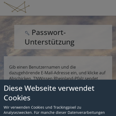
Passwort-
Unterstützung
Gib einen Benutzernamen und die
dazugehörende E-Mail-Adresse ein, und klicke auf
Abschicken. TNWissen Rheinland-Pfalz sendet
eine E-Mail an diese Adresse. Die E-Mail enthält
Diese Webseite verwendet
eine Adresse zu einer Webseite, mit der du ein
Cookies
neues Passwort für das Benutzerkonto eingeben
kannst. Falls dumit dieser Funktion dein Passwort
nicht setzen kannst, benachrichtige bitte deine
Wir verwenden Cookies und Trackingpixel zu
Kursleitung oder sende eine E-Mail an
Analysezwecken. Für manche dieser Datenverarbeitungen