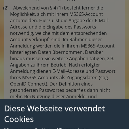
(2) Abweichend von § 4 (1) besteht ferner die
Möglichkeit, sich mit Ihrem MS365-Account
anzumelden. Hierzu ist die Angabe der E-Mail-
Adresse und die Eingabe des Passworts
notwendig, welche mit dem entsprechenden
Account verknüpft sind. Im Rahmen dieser
Anmeldung werden die in Ihrem MS365-Account
hinterlegten Daten übernommen. Darüber
hinaus müssen Sie weitere Angaben tätigen, z.B.
Angaben zu Ihrem Betrieb. Nach erfolgter
Anmeldung dienen E-Mail-Adresse und Passwort
Ihres MS365-Accounts als Zugangsdaten (sog.
OpenID Connect). Der Definition eines
gesonderten Passwortes bedarf es dann nicht
mehr. Bei Nutzung dieser Anmelde- und
Zugangsmöglichkeit können Daten an Microsoft
Diese Webseite verwendet
Corporation übertragen werden. Weitere
Informationen finden Sie in unserer
Cookies
Datenschutzerklärung.