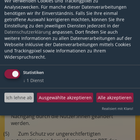
Wir verwenden Cookies und Trackingpixel zu
(3) Mit der Nutzung der Lernplattform versichern
Analysezwecken. Für manche dieser Datenverarbeitungen
Sie, dass Sie Ihre Zugangsdaten vor
benötigen wir Ihr Einverständnis. Falls Sie Ihre einmal
unautorisiertem Zugriff schützen werden. Falls
getroffene Auswahl korrigieren möchten, können Sie Ihre
Ihnen eine missbräuchliche Verwendung der
Einstellung zu den jeweiligen Diensten jederzeit in der
Zugangsdaten auffällt oder Sie vermuten, dass
Datenschutzerklärung
anpassen. Dort finden Sie auch
Ihre Daten missbräuchlich verwendet werden,
weitere Informationen zu allen Datenverarbeitungen auf der
sind Sie verpflichtet, die RPT unverzüglich zu
Webseite inklusive der Datenverarbeitungen mittels Cookies
benachrichtigen. Ein Nutzerkonto ist nicht auf
und Trackingpixel sowie Informationen zu Ihrem
Widerspruchsrecht.
Dritte übertragbar.
(4) Die Zugangsdaten in Sinne des § 4 (1) können
Statistiken
bei Verlust neu angefordert werden. Bei Verlust
↓
1
Dienst
der Zugangsdaten im Sinne des § 4 (2) können
Nutzer:innen auf Anfrage bei RPT auf einen
Account mit Zugangsdaten im Sinne des § 4 (1)
Ich lehne ab
Ausgewählte akzeptieren
Alle akzeptieren
umgezogen werden. Hierbei wird zum Zugang ein
zufälliges Passwort vergeben. Dieses kann im
Realisiert mit Klaro!
Nachgang durch die Nutzer:innen geändert
werden.
(5) Zum Schutz vor ungerechtfertigten