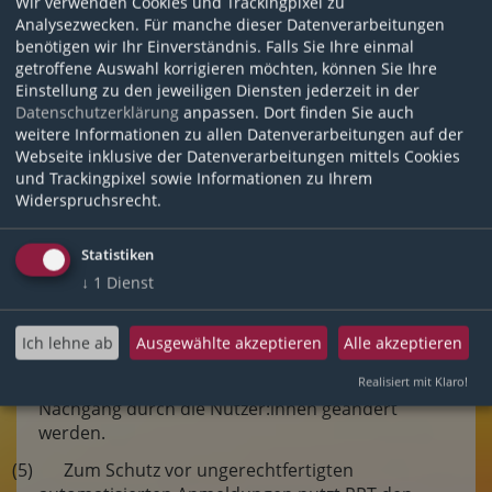
Wir verwenden Cookies und Trackingpixel zu
(3) Mit der Nutzung der Lernplattform versichern
Analysezwecken. Für manche dieser Datenverarbeitungen
Sie, dass Sie Ihre Zugangsdaten vor
benötigen wir Ihr Einverständnis. Falls Sie Ihre einmal
unautorisiertem Zugriff schützen werden. Falls
getroffene Auswahl korrigieren möchten, können Sie Ihre
Ihnen eine missbräuchliche Verwendung der
Einstellung zu den jeweiligen Diensten jederzeit in der
Zugangsdaten auffällt oder Sie vermuten, dass
Datenschutzerklärung
anpassen. Dort finden Sie auch
Ihre Daten missbräuchlich verwendet werden,
weitere Informationen zu allen Datenverarbeitungen auf der
sind Sie verpflichtet, die RPT unverzüglich zu
Webseite inklusive der Datenverarbeitungen mittels Cookies
benachrichtigen. Ein Nutzerkonto ist nicht auf
und Trackingpixel sowie Informationen zu Ihrem
Widerspruchsrecht.
Dritte übertragbar.
(4) Die Zugangsdaten in Sinne des § 4 (1) können
Statistiken
bei Verlust neu angefordert werden. Bei Verlust
↓
1
Dienst
der Zugangsdaten im Sinne des § 4 (2) können
Nutzer:innen auf Anfrage bei RPT auf einen
Account mit Zugangsdaten im Sinne des § 4 (1)
Ich lehne ab
Ausgewählte akzeptieren
Alle akzeptieren
umgezogen werden. Hierbei wird zum Zugang ein
zufälliges Passwort vergeben. Dieses kann im
Realisiert mit Klaro!
Nachgang durch die Nutzer:innen geändert
werden.
(5) Zum Schutz vor ungerechtfertigten