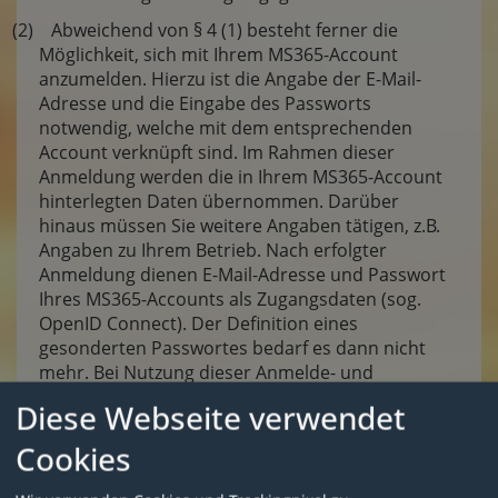
(2) Abweichend von § 4 (1) besteht ferner die
Möglichkeit, sich mit Ihrem MS365-Account
anzumelden. Hierzu ist die Angabe der E-Mail-
Adresse und die Eingabe des Passworts
notwendig, welche mit dem entsprechenden
Account verknüpft sind. Im Rahmen dieser
Anmeldung werden die in Ihrem MS365-Account
hinterlegten Daten übernommen. Darüber
hinaus müssen Sie weitere Angaben tätigen, z.B.
Angaben zu Ihrem Betrieb. Nach erfolgter
Anmeldung dienen E-Mail-Adresse und Passwort
Ihres MS365-Accounts als Zugangsdaten (sog.
OpenID Connect). Der Definition eines
gesonderten Passwortes bedarf es dann nicht
mehr. Bei Nutzung dieser Anmelde- und
Zugangsmöglichkeit können Daten an Microsoft
Diese Webseite verwendet
Corporation übertragen werden. Weitere
Informationen finden Sie in unserer
Cookies
Datenschutzerklärung.