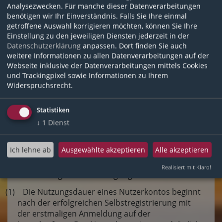
Nutzungsbedingungen ist vor allem gegeben bei:
Analysezwecken. Für manche dieser Datenverarbeitungen
benötigen wir Ihr Einverständnis. Falls Sie Ihre einmal
a) Angabe unrichtiger Daten;
getroffene Auswahl korrigieren möchten, können Sie Ihre
b) Nichterreichbarkeit der nutzenden
Einstellung zu den jeweiligen Diensten jederzeit in der
Person aufgrund veralteter Daten;
Datenschutzerklärung
anpassen. Dort finden Sie auch
c) schweren Verstößen gegen diese
weitere Informationen zu allen Datenverarbeitungen auf der
Nutzungsbedingungen, mit Ausnahme von
Webseite inklusive der Datenverarbeitungen mittels Cookies
und Trackingpixel sowie Informationen zu Ihrem
Verstößen, die der nutzenden Person nicht
Widerspruchsrecht.
zuzurechnen sind;
d) Verstößen gegen gesetzliche
Vorschriften
Statistiken
↓
1
Dienst
Bei der Entscheidung über die zu treffende
Maßnahme berücksichtigt die RPT die
berechtigten Interessen der nutzenden
Ich lehne ab
Ausgewählte akzeptieren
Alle akzeptieren
Person.
Realisiert mit Klaro!
§ 5 Nutzungsdauer/Kündigung
(1) Die Nutzungsdauer eines Nutzerkontos beginnt
nach der erfolgreichen Selbstregistrierung mit
der erstmaligen Anmeldung auf der