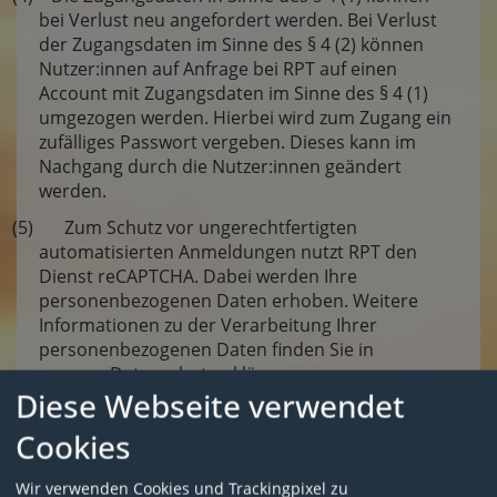
bei Verlust neu angefordert werden. Bei Verlust
der Zugangsdaten im Sinne des § 4 (2) können
Nutzer:innen auf Anfrage bei RPT auf einen
Account mit Zugangsdaten im Sinne des § 4 (1)
umgezogen werden. Hierbei wird zum Zugang ein
zufälliges Passwort vergeben. Dieses kann im
Nachgang durch die Nutzer:innen geändert
werden.
(5) Zum Schutz vor ungerechtfertigten
automatisierten Anmeldungen nutzt RPT den
Dienst reCAPTCHA. Dabei werden Ihre
personenbezogenen Daten erhoben. Weitere
Informationen zu der Verarbeitung Ihrer
personenbezogenen Daten finden Sie in
unserer Datenschutzerklärung.
Diese Webseite verwendet
(6) RPT ist berechtigt bei Vorliegen eines wichtigen
Grundes das Konto zu löschen und / oder den
Cookies
weiteren Zugang zu der Plattform zu verweigern.
Ein wichtiger Grund im Sinne dieser
Wir verwenden Cookies und Trackingpixel zu