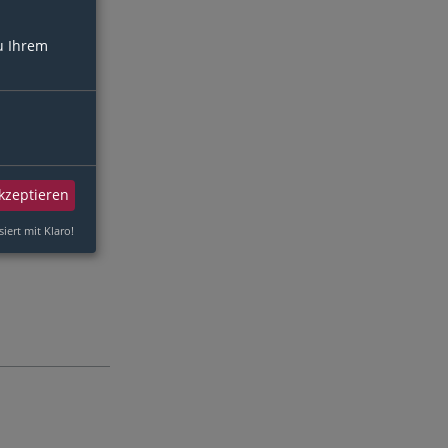
u Ihrem
akzeptieren
siert mit Klaro!