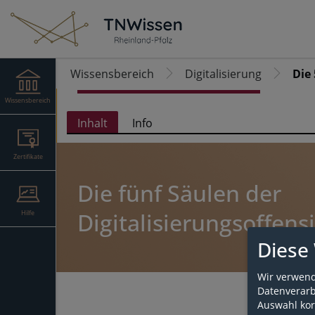
Wissensbereich
Digitalisierung
Die 
Wissensbereich
Inhalt
Info
Zertifikate
Die fünf Säulen der
Digitalisierungsoffens
Hilfe
Diese
Wir verwend
Datenverarbe
Auswahl kor