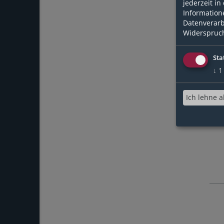
jederzeit in
Information
Datenverarb
Widerspruch
Sta
↓
1
Ich lehne a