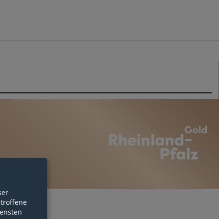
ser
etroffene
iensten