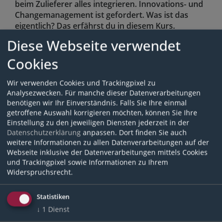
beim Zulieferer alles integrieren. Innovations- und
Changemanagement ist gefordert. Was ist das
eigentlich? Das erfährst du in diesem Kurs.
Diese Webseite verwendet
Kategorien
Cookies
Thema
Wir verwenden Cookies und Trackingpixel zu
Personal
Analysezwecken. Für manche dieser Datenverarbeitungen
benötigen wir Ihr Einverständnis. Falls Sie Ihre einmal
Allgemein
getroffene Auswahl korrigieren möchten, können Sie Ihre
Einstellung zu den jeweiligen Diensten jederzeit in der
Sprache
Datenschutzerklärung
anpassen. Dort finden Sie auch
Deutsch
weitere Informationen zu allen Datenverarbeitungen auf der
Webseite inklusive der Datenverarbeitungen mittels Cookies
Schlagwörter
und Trackingpixel sowie Informationen zu Ihrem
Kurs Nr.: 93
Widerspruchsrecht.
Copyright
All rights reserved
Statistiken
↓
1
Dienst